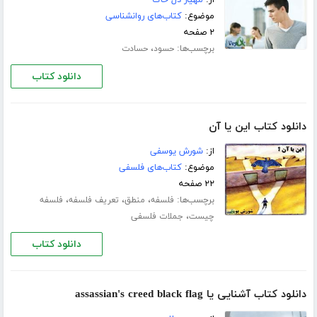
موضوع:
کتاب‌های روانشناسی
۲ صفحه
برچسب‌ها:
،
حسود
حسادت
دانلود کتاب
دانلود کتاب این یا آن
از:
شورش یوسفی
موضوع:
کتاب‌های فلسفی
۲۲ صفحه
برچسب‌ها:
،
،
،
فلسفه
منطق
تعریف فلسفه
فلسفه
،
چیست
جملات فلسفی
دانلود کتاب
دانلود کتاب آشنایی یا assassian's creed black flag