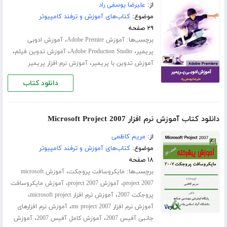
از:
علیرضا یوسفی راد
موضوع:
کتاب‌های آموزش و ترفند کامپیوتر
۲۹ صفحه
برچسب‌ها:
،
آموزش Adobe Premire
آموزش ادوبی
،
،
،
پریمیر
Adobe Production Studio
آموزش تدوین فیلم
،
آموزش تدوین با پریمیر
آموزش نرم افزار پریمیر
دانلود کتاب
دانلود کتاب آموزش نرم افزار Microsoft Project 2007
از:
مریم کاظمی
موضوع:
کتاب‌های آموزش و ترفند کامپیوتر
۱۸ صفحه
برچسب‌ها:
،
مایکروسافت پروجکت
آموزش microsoft
،
،
project 2007
آموزش project 2007
آموزش مایکروسافت
،
،
پروجکت 2007
آموزش نرم افزار microsoft project
،
آموزش نرم افزار ms project 2007
آموزش نرم افزارهای
،
،
جانبی آفیس 2007
آموزش کامل آفیس 2007
آموزش