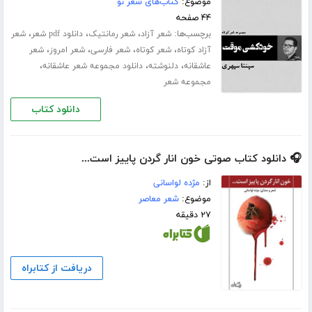
موضوع:
کتاب‌های شعر نو
۴۴ صفحه
برچسب‌ها:
،
،
،
شعر آزاد
شعر رمانتیک
دانلود pdf شعر
شعر
،
،
،
،
آزاد کوتاه
شعر کوتاه
شعر فارسی
شعر امروز
شعر
،
،
،
عاشقانه
دلنوشته
دانلود مجموعه شعر عاشقانه
مجموعه شعر
دانلود کتاب
🎧 دانلود کتاب صوتی خون انار گردن پاییز است...
از:
مژده لواسانی
موضوع:
شعر معاصر
۲۷ دقیقه
دریافت از کتابراه