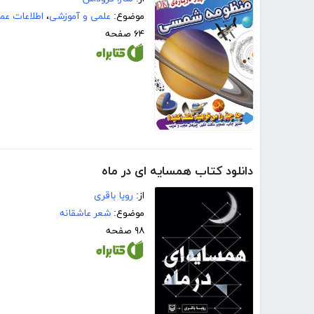
موضوع:
علمی و آموزشی
،
اطلاعات عم
۶۴ صفحه
دانلود کتاب همسایه ای در ماه
از:
رویا باقری
موضوع:
شعر عاشقانه
۹۸ صفحه