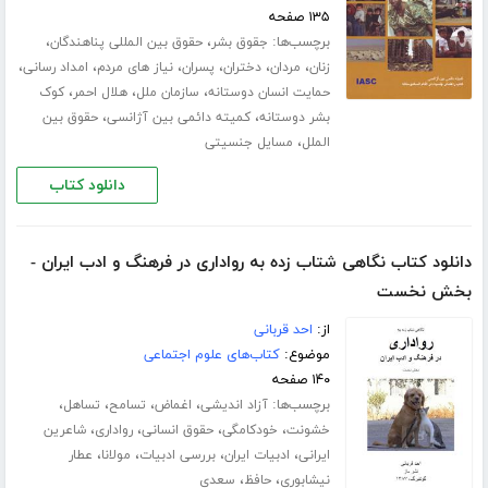
۱۳۵ صفحه
برچسب‌ها:
،
،
جقوق بشر
حقوق بین المللی پناهندگان
،
،
،
،
،
،
زنان
مردان
دختران
پسران
نیاز های مردم
امداد رسانی
،
،
،
حمایت انسان دوستانه
سازمان ملل
هلال احمر
کوک
،
،
بشر دوستانه
کمیته دائمی بین آژانسی
حقوق بین
،
الملل
مسایل جنسیتی
دانلود کتاب
دانلود کتاب نگاهی شتاب زده به رواداری در فرهنگ و ادب ایران -
بخش نخست
از:
احد قربانی
موضوع:
کتاب‌های علوم اجتماعی
۱۴۰ صفحه
برچسب‌ها:
،
،
،
،
آزاد اندیشی
اغماض
تسامح
تساهل
،
،
،
،
خشونت
خودکامگی
حقوق انسانی
رواداری
شاعرین
،
،
،
،
ایرانی
ادبیات ایران
بررسی ادبیات
مولانا
عطار
،
،
نیشابوری
حافظ
سعدی