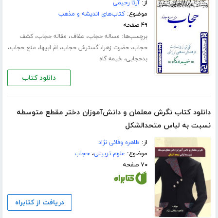
از:
آرتا رحیمی
موضوع:
کتاب‌های اندیشه و مذهب
۴۹ صفحه
برچسب‌ها:
،
،
،
مساله حجاب
عفاف
مقاله حجاب
کشف
،
،
،
،
،
حجاب
حضرت زهرا
گسترش حجاب
امّ ابیها
منع حجاب
،
بدحجابی
خیمه گاه
دانلود کتاب
دانلود کتاب نگرش معلمان و دانش‌آموزان دختر مقطع متوسطه
نسبت به لباس متحد‌الشکل
از:
طاهره وفائی نژاد
موضوع:
علوم تربیتی
،
حجاب
۷۰ صفحه
دریافت از کتابراه