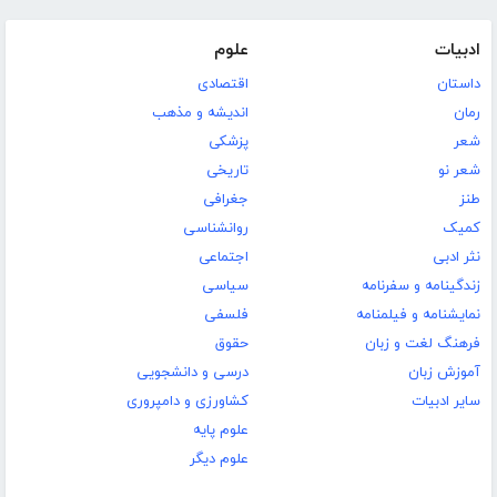
ادبیات
علوم
داستان
اقتصادی
رمان
اندیشه و مذهب
شعر
پزشکی
شعر نو
تاریخی
طنز
جغرافی
کمیک
روانشناسی
نثر ادبی
اجتماعی
زندگینامه و سفرنامه
سیاسی
نمایشنامه و فیلمنامه
فلسفی
فرهنگ لغت و زبان
حقوق
آموزش زبان
درسی و دانشجویی
سایر ادبیات
کشاورزی و دامپروری
علوم پایه
علوم دیگر