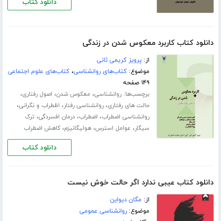
دانلود کتاب
دانلود کتاب کاربرد معکوس شدن در زندگی
از:
پرویز کریمی ثانی
موضوع:
کتاب‌های روانشناسی
،
کتاب‌های علوم اجتماعی
۱۴۹ صفحه
برچسب‌ها:
،
،
،
روانشناسی
معکوس شدن
اصول رفتاری
،
،
،
حالت های رفتاری
روانشناسی رفتار
اظطراب و نگرانی
،
،
،
روانشناسی اضطراب
اضطراب
درمان افسردگی
ترک
،
،
،
سیگار
عوامل استرس
هولیگانیزم
کاهش اضطراب
دانلود کتاب
دانلود کتاب عیبی ندارد اگر حالت خوش نیست
از:
مگان دیواین
موضوع:
روانشناسی عمومی