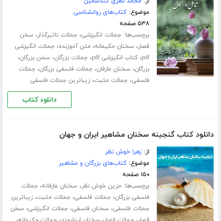
از:
محمد نظری گندشمین
موضوع:
کتاب‌های روانشناسی
۵۳۸ صفحه
برچسب‌ها:
،
،
جملات انگیزشی
جملات تاثیرگذار
سخن
،
،
،
قصار
سخنان حکیمانه
متن آموزنده
جملات انگیزشی
،
،
،
،
pdf
کتاب انگیزشی pdf
جملات بزرگان
سخن بزرگان
،
،
،
بزرگان
سخنان عارفان
جملات فلسفی بزرگان
جملات
،
،
فلسفی
جملات مثبت
زیباترین جملات فلسفی
دانلود کتاب
دانلود کتاب گنجینه سخنان مشاهیر ایران و جهان
از:
زهرا خوش نظر
موضوع:
کتاب‌های بزرگان و مشاهیر
۱۵۰ صفحه
برچسب‌ها:
،
،
حزین خوش نظر
سخنان عارفانه
جملات
،
،
،
فلسفی بزرگان
جملات فلسفی
جملات مثبت
زیباترین
،
،
،
جملات فلسفی
سخنان فلسفی
جملات انگیزشی
سخن
،
،
،
،
قصار
جملات قصار
سخنان ارزشمند
جملات حکیمانه