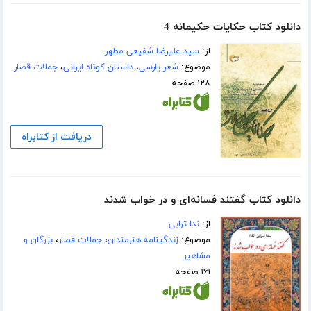
دانلود کتاب حکایات حکیمانه 4
از:
سید علیرضا شفیعی مطهر
موضوع:
شعر پارسی
،
داستان کوتاه ایرانی
،
جملات قصار
۱۲۸ صفحه
دریافت از کتابراه
دانلود کتاب گفتند فسانه‌ای و در خواب شدند
از:
ندا ترابی
موضوع:
زندگینامه هنرمندان
،
جملات قصار
،
بزرگان و
مشاهیر
۱۶۱ صفحه