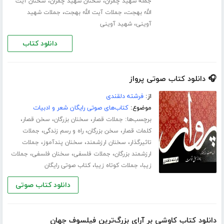
،
،
جمله شهید چمران
سخنان شهید چمران
سخنان آیت
،
،
الله بهجت
جملات آیت الله بهجت
جملات شهید
،
آوینی
شهید آوینی
دانلود کتاب
🎧 دانلود کتاب صوتی پرواز
از:
فرشته دلقندی
موضوع:
کتاب‌های صوتی رایگان شعر و ادبیات
برچسب‌ها:
،
،
،
جملات قصار
سخنان بزرگان
سخن قصار
،
،
،
کلمات قصار
سخن بزرگان
راه و رسم زندگی
جملات
،
،
،
تاثیرگذار
سخنان ارزشمند
سخنان پندآموز
جملات
،
،
،
ارزشمند بزرگان
جملات فلسفی
سخنان فلسفی
جملات
،
،
زیبا
جملات کوتاه زیبا
کتاب صوتی رایگان
دانلود کتاب صوتی
دانلود کتاب کاوشی بر آرای بزرگ‌ترین فیلسوف جهان