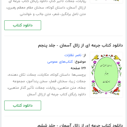
،
،
روایات
جملات تأثیر گذار
دانلود رایگان کتاب جرعه ای
،
،
،
اززلال آسمان
داستان کوتاه
سخنان مقام معظم رهبری
،
،
متن تامل برانگیز
شعر
متن جالب و خواندنی
دانلود کتاب
دانلود کتاب جرعه ای از زلال آسمان - جلد پنجم
از:
ناصر نظارات
موضوع:
کتاب‌های عمومی
۱۲۶ صفحه
برچسب‌ها:
،
،
،
داستان کوتاه
حکایات
جملات تکان دهنده
،
،
،
جملات زیبا
سخنان قصار
سخن پندآموز
مجموعه
،
،
،
،
جمله
متن مذهبی
روایات
جملات تأثیر گذار مذهبی
دانلود رایگان کتاب جرعه ای اززلال آسمان
دانلود کتاب
دانلود کتاب جرعه ای از زلال آسمان - جلد ششم