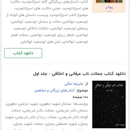
،
،
کتاب داستان‌های بی‌کرانگی pdf
اسرارالتوحید
حکایت
،
،
های اسرارالتوحید
معنی حکایت های اسرارالتوحید
،
موضوع کتاب اسرارالتوحید چیست
داستان های کوتاه از
،
،
ابوسعید ابوالخیر
حالات و سخنان ابوسعید ابوالخیر
،
پندهای ابوسعید ابوالخیر
حکایات اخلاقی ابوسعید
،
،
ابوالخیر
اشعار زیبای ابوسعید ابوالخیر
جملات قصار
،
ابوسعید ابوالخیر
متن های ابوسعید ابوالخیر
دانلود کتاب
دانلود کتاب جملات ناب عرفانی و اخلاقی - جلد اول
از:
علیرضا ملکی
موضوع:
کتاب‌های بزرگان و مشاهیر
۱۰۰ صفحه
برچسب‌ها:
،
،
سخنان شهید مطهری
شهید مرتضی مطهری
،
،
سخنان دکتر شریعتی
جملات دکتر شریعتی
جملات
،
،
کوتاه دکتر شریعتی
جملات زیبا از دکتر شریعتی
شهید
،
،
،
چمران
شهید مصطفی چمران
جملات شهید چمران