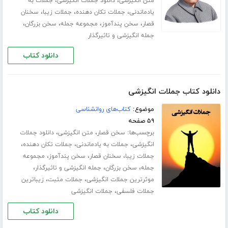
،
،
متن انگیزشی
دانلود جملات انگیزشی
جملات به
،
،
،
یادماندنی
جملات تکان دهنده
جملات زیبا
سخنان
،
،
،
،
قصار
سخن پندآموز
مجموعه جمله
سخن بزرگان
جمله انگیزشی و تاثیرگذار
دانلود کتاب
دانلود کتاب جملات انگیزشی
موضوع:
کتاب‌های روانشناسی
۵۹ صفحه
برچسب‌ها:
،
،
سخن قصار
متن انگیزشی
دانلود جملات
،
،
،
انگیزشی
جملات به یادماندنی
جملات تکان دهنده
،
،
،
جملات زیبا
سخنان قصار
سخن پندآموز
مجموعه
،
،
،
جمله
سخن بزرگان
جمله انگیزشی و تاثیرگذار
،
،
موثرترین جملات انگیزشی
جملات مثبت
زیباترین
،
جملات فلسفی
جملات انگیزشی
دانلود کتاب