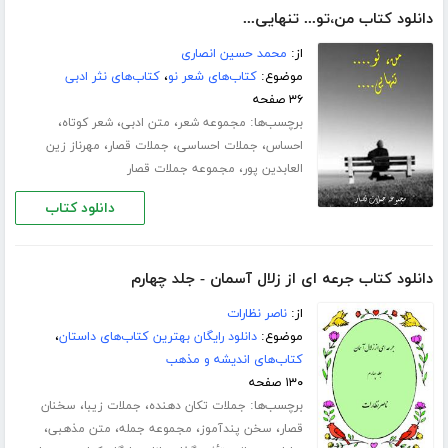
دانلود کتاب من،تو... تنهایی...
از:
محمد حسین انصاری
موضوع:
کتاب‌های شعر نو
،
کتاب‌های نثر ادبی
۳۶ صفحه
برچسب‌ها:
،
،
،
مجموعه شعر
متن ادبی
شعر کوتاه
،
،
،
احساس
جملات احساسی
جملات قصار
مهرناز زین
،
العابدین پور
مجموعه جملات قصار
دانلود کتاب
دانلود کتاب جرعه ای از زلال آسمان - جلد چهارم
از:
ناصر نظارات
موضوع:
دانلود رایگان بهترین کتاب‌های داستان
،
کتاب‌های اندیشه و مذهب
۱۳۰ صفحه
برچسب‌ها:
،
،
جملات تکان دهنده
جملات زیبا
سخنان
،
،
،
،
قصار
سخن پندآموز
مجموعه جمله
متن مذهبی