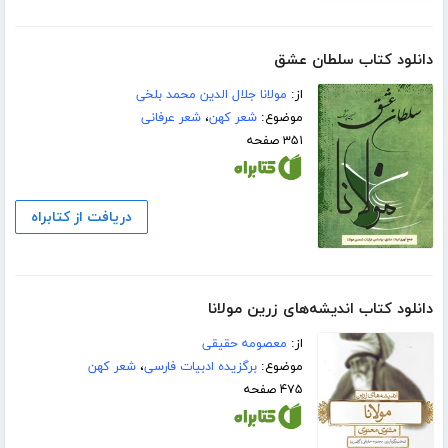
دانلود کتاب سلطان عشق
از:
مولانا جلال الدین محمد بلخی
موضوع:
شعر کهن
،
شعر عرفانی
۳۵۱ صفحه
دریافت از کتابراه
دانلود کتاب اندیشه‌های زرین مولانا
از:
معصومه حقیقی
موضوع:
برگزیده ادبیات فارسی
،
شعر کهن
۴۷۵ صفحه