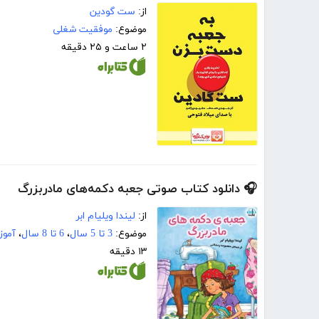
از:
ست گودین
موضوع:
موفقیت شغلی
۲ ساعت و ۲۵ دقیقه
🎧 دانلود کتاب صوتی جعبه دکمه‌های مادربزرگ
از:
لیندا ویلیام ابر
موضوع:
3 تا 5 سال
،
6 تا 8 سال
،
آموز
۱۳ دقیقه