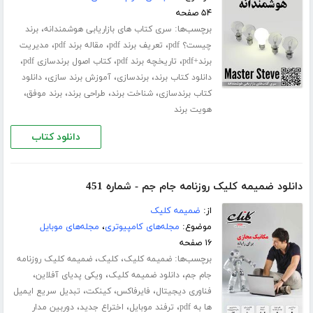
۵۴ صفحه
برچسب‌ها:
،
سری کتاب های بازاریابی هوشمندانه
برند
،
،
،
چیست؟ pdf
تعریف برند pdf
مقاله برند pdf
مدیریت
،
،
،
برند+pdf
تاریخچه برند pdf
کتاب اصول برندسازی pdf
،
،
،
دانلود کتاب برند
برندسازی
آموزش برند سازی
دانلود
،
،
،
،
کتاب برندسازی
شناخت برند
طراحی برند
برند موفق
هویت برند
دانلود کتاب
دانلود ضمیمه کلیک روزنامه جام جم - شماره 451
از:
ضمیمه کلیک
موضوع:
مجله‌های کامپیوتری
،
مجله‌های موبایل
۱۶ صفحه
برچسب‌ها:
،
،
ضمیمه کلیک
کلیک
ضمیمه کلیک روزنامه
،
،
،
جام جم
دانلود ضمیمه کلیک
ویکی پدیای آفلاین
،
،
،
فناوری دیجیتال
فایرفاکس
کینکت
تبدیل سریع ایمیل
،
،
،
ها به pdf
ترفند موبایل
اختراع جدید
دوربین مدار