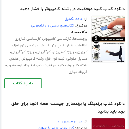
دانلود کتاب کلید موفقیت در رشته کامپیوتر را فشار دهید
از:
حامد تکمیل
موضوع:
کتاب‌های درسی و دانشجویی
۱۴۸ صفحه
برچسب‌ها:
،
کارشناسی کامپیوتر
کارشناسی فناروری
،
،
،
اطلاعات
دنیای کامپیوتر
گرایش مهندسی نرم افزار
،
،
،
،
کارورزی
پروژه کامپیوتر
کارآفرینی
پروژه کارآفرینی
،
،
،
مسایل حقوقی
ثبت نرم افزار
رشته کامپیوتر
راهنمای
،
،
،
رشته کامپیوتر
کلید موفقیت
نمونه قرارداد توسعه وب
قرارداد تجاری
دانلود کتاب
دانلود کتاب برندینگ یا برندسازی چیست؛ همه آنچه برای خلق
برند باید بدانید
از:
مهران منصوری فر
موضوع:
کتاب‌های علوم اقتصادی