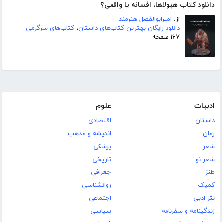
دانلود کتاب هیولاها، افسانه یا واقعی؟
از:
امیرابوالفضل هنرمند
دانلود رایگان بهترین کتاب‌های داستان
،
کتاب‌های سرگرمی
۱۶۷ صفحه
ادبیات
علوم
داستان
اقتصادی
رمان
اندیشه و مذهب
شعر
پزشکی
شعر نو
تاریخی
طنز
جغرافی
کمیک
روانشناسی
نثر ادبی
اجتماعی
زندگینامه و سفرنامه
سیاسی