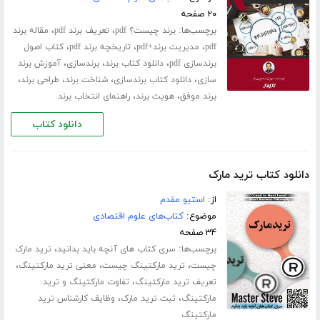
۲۰ صفحه
برچسب‌ها:
،
،
برند چیست؟ pdf
تعریف برند pdf
مقاله برند
،
،
،
pdf
مدیریت برند+pdf
تاریخچه برند pdf
کتاب اصول
،
،
،
برندسازی pdf
دانلود کتاب برند
برندسازی
آموزش برند
،
،
،
،
سازی
دانلود کتاب برندسازی
شناخت برند
طراحی برند
،
،
برند موفق
هویت برند
راهنمای انتخاب برند
دانلود کتاب
دانلود کتاب ترید مارک
از:
استیو مقدم
موضوع:
کتاب‌های علوم اقتصادی
۳۴ صفحه
برچسب‌ها:
،
سری کتاب های آنچه باید بدانید
ترید مارک
،
،
،
چیست
ترید مارکتینگ چیست
معنی ترید مارکتینگ
،
تعریف ترید مارکتینگ
تفاوت مارکتینگ و ترید
،
،
مارکتینگ
ثبت ترید مارک
وظایف کارشناس ترید
مارکتینگ