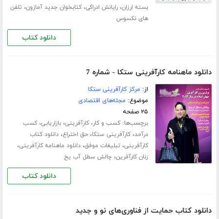
،
،
،
بسته ارزان
رایانش ادراکی
کتابخوان جدید آمازون
تلفن
های نکسوس
دانلود کتاب
دانلود ماهنامه کارآفرینی ستکا - شماره 7
از:
مرکز کارآفرینی ستکا
موضوع:
مجله‌های اقتصادی
۲۵ صفحه
برچسب‌ها:
،
،
،
کسب و کار
کارآفرینی
بازاریابی
کسب
،
،
،
درآمد
کارآفرینی ستکا
حق اختراع
دانلود کتاب
،
،
،
کارآفرینی
تبلیغات موفق
دانلود ماهنامه کارآفرینی
،
زنان کارآفرین
چالش سطل آب یخ
دانلود کتاب
دانلود کتاب حمایت از فناوری‌های نو و جدید