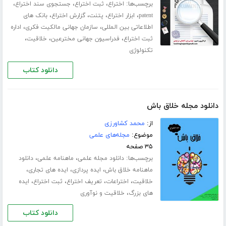
برچسب‌ها:
،
،
،
اختراع
ثبت اختراع
جستجوی سند اختراع
،
،
،
،
patent
ابزار اختراع
پتنت
گزارش اختراع
بانک های
،
،
اطلاعاتی بین المللی
سازمان جهانی مالکیت فکری
اداره
،
،
،
ثبت اختراع
فدراسیون جهانی مخترعین
خلاقیت
تکنولوژی
دانلود کتاب
دانلود مجله خلاق باش
از:
محمد کشاورزی
موضوع:
مجله‌های علمی
۳۵ صفحه
برچسب‌ها:
،
،
دانلود مجله علمی
ماهنامه علمی
دانلود
،
،
،
ماهنامه خلاق باش
ایده پردازی
ایده های تجاری
،
،
،
،
خلاقیت
اختراعات
تعریف اختراع
ثبت اختراع
ایده
،
های بزرگ
خلاقیت و نوآوری
دانلود کتاب