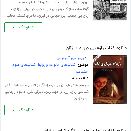
،
،
،
،
پهلوی
زنان ایران
حجاب
مشروطه
قیام مسجد
،
،
،
،
،
گوهرشاد
ساواک
زنان ایرانی
حجاب در ایران
پهلوی
،
،
زنان بی جحاب
بی حجابی در ایران
ماجرای کشف حجاب
دانلود کتاب
دانلود کتاب رازهایی درباره ی زنان
از:
باربارا دی آنجلیس
موضوع:
کتاب‌های خانواده و روابط
،
کتاب‌های علوم
اجتماعی
۱۳۸ صفحه
برچسب‌ها:
،
،
،
روابط زن و مرد
زندگی زناشویی
خانواده
رفتار
،
،
،
،
شناسی زنان
زن
در مورد زنان
ویژگی زنان
دانلود رازهایی
درباره زنان
دانلود کتاب
دانلود کتاب بیماری های دستگاه تناسلی زنان