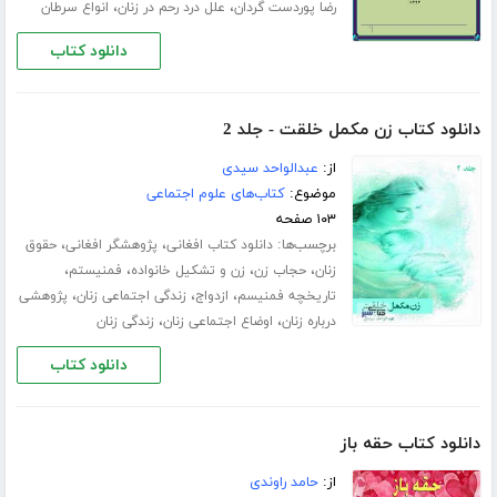
،
،
رضا پوردست گردان
علل درد رحم در زنان
انواع سرطان
دانلود کتاب
دانلود کتاب زن مکمل خلقت - جلد 2
از:
عبدالواحد سیدی
موضوع:
کتاب‌های علوم اجتماعی
۱۰۳ صفحه
برچسب‌ها:
،
،
دانلود کتاب افغانی
پژوهشگر افغانی
حقوق
،
،
،
،
زنان
حجاب زن
زن و تشکیل خانواده
فمنیستم
،
،
،
تاریخچه فمنیسم
ازدواج
زندگی اجتماعی زنان
پژوهشی
،
،
درباره زنان
اوضاع اجتماعی زنان
زندگی زنان
دانلود کتاب
دانلود کتاب حقه باز
از:
حامد راوندی