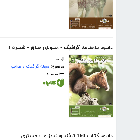
دانلود ماهنامه گرافیگ - هیولای خلاق - شماره 3
از: ...
موضوع:
مجله گرافیک و طراحی
۳۳ صفحه
دانلود کتاب 160 ترفند ویندوز و ریجستری