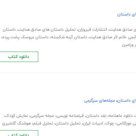
های داستان
ی صادق هدایت
،
انتشارات فیروزان
،
تحلیل داستان های صادق هدایت
،
داستان
بجی خانم اثر صادق هدایت
،
داستان آینه شکسته
،
داستان عروسک پشت پرده
،
ورامین
دانلود کتاب
های داستان
،
مجله‌های سرگرمی
،
دانلود ماهنامه
،
نقد داستان
،
فیلمنامه نویسی
،
مجله سرگرمی
،
نمایش کودک
،
ی موراکامی
،
چوک
،
ادبیات ایران
،
تحلیل داستان
،
تحلیل فیلم
،
هوشنگ گلشیری
دانلود کتاب