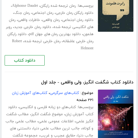
برچسب‌ها:
،
،
رمان ترجمه شده رایگان
Alphonse Daudet
،
،
،
دانلود رایگان رمان خارجی
رمان اجتماعی
رمان جنگ
،
،
،
دانلود رمان اجتماعی
رمان واقعی
خاطرات واقعی
رمان
،
،
های انگلیسی ترجمه شده
دانلود رمان خارجی جدید
روبر
،
،
هلمون
دانلود بهترین رمان های جهان pdf
دانلود رایگان
،
،
رمان خارجی عاشقانه
رمان خارجی ترجمه شده
Robert
Helmont
دانلود کتاب
دانلود کتاب شگفت انگیز، ولی واقعی - جلد اول
موضوع:
کتاب‌های سرگرمی
،
کتاب‌های آموزش زبان
۲۲۱ صفحه
برچسب‌ها:
،
کتاب‌های دو زبانه فارسی و انگلیسی
دانلود
،
،
کتاب آموزش زبان
موضوع شگفت انگیز
مطالب شگفت
،
،
انگیز علمی
اطلاعات عمومی علمی
مطالب علمی جالب
،
،
و کوتاه
جالب ترین مطالب علمی دنیا
دانستنی های
،
،
جالب دنیا
حقایق عجیب و غریب
مجموعه شگفت