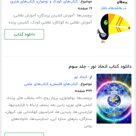
موضوع:
کتاب‌های کودک و نوجوان
،
کتاب‌های هنری
۱۹ صفحه
برچسب‌ها:
،
،
آموزش کشیدن پرندگان
آموزش نقاشی
،
،
آموزش نقاشی به کوذکان
نقاشی کودک
کشیدن پرنده
دانلود کتاب
دانلود کتاب اتحاد نور - جلد سوم
از:
اتحاد نور
موضوع:
کتاب‌های فلسفی
،
کتاب‌های علمی
۳۶۶ صفحه
برچسب‌ها:
،
،
،
،
یوفولوژی
پرواز روح
ufo
بشقاب های پرنده
،
،
،
کشتی های نوری
زمین بعد پنجم
ارتباط با فرازمینیها
،
،
،
،
فرازمینی ها
پلیدین ها
فدراسیون کهکشانی نور
کیهان
،
،
،
ستارگان
بذرهای ستاره ایی
استارسیدها
خانواده‌های
روحی