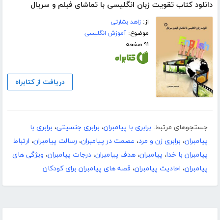
دانلود کتاب تقویت زبان انگلیسی با تماشای فیلم و سریال
از:
زاهد بشارتی
موضوع:
آموزش انگلیسی
۹۱ صفحه
دریافت از کتابراه
جستجوهای مرتبط:
برابری با پیامبران
،
برابری جنسیتی
،
برابری با
پیامبران
،
برابری زن و مرد
،
عصمت در پیامبران
،
رسالت پیامبران
،
ارتباط
پیامبران با خدا
،
پیامبران
،
هدف پیامبران
،
درجات پیامبران
،
ویژگی های
پیامبران
،
احادیث پیامبران
،
قصه های پیامبران برای کودکان