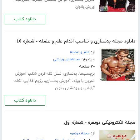
ورزش بانوان
دانلود کتاب
دانلود مجله بدنسازی و تناسب اندام علم و عضله - شماره 10
از:
علم و عضله
موضوع:
مجله‌های ورزشی
۲۰ صفحه
برچسب‌ها:
،
،
بدنسازی
شش تکه کردن شکم
آموزش
،
،
،
تمرین با وزنه
آموزش بدنسازی
رژیم غذایی
نکات
آرایشی و بهداشتی بانوان
دانلود کتاب
مجله الکترونیکی دونفره - شماره اول
از:
مجله دونفره