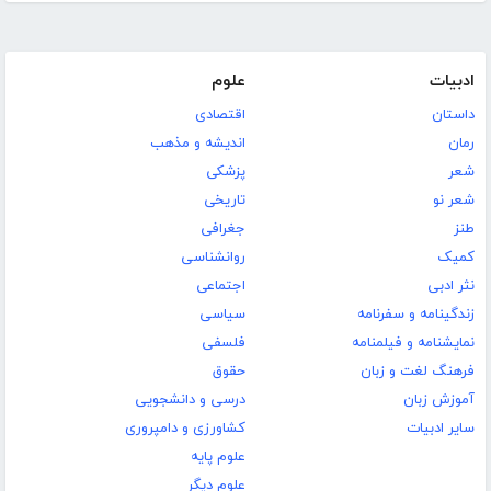
ادبیات
علوم
داستان
اقتصادی
رمان
اندیشه و مذهب
شعر
پزشکی
شعر نو
تاریخی
طنز
جغرافی
کمیک
روانشناسی
نثر ادبی
اجتماعی
زندگینامه و سفرنامه
سیاسی
نمایشنامه و فیلمنامه
فلسفی
فرهنگ لغت و زبان
حقوق
آموزش زبان
درسی و دانشجویی
سایر ادبیات
کشاورزی و دامپروری
علوم پایه
علوم دیگر