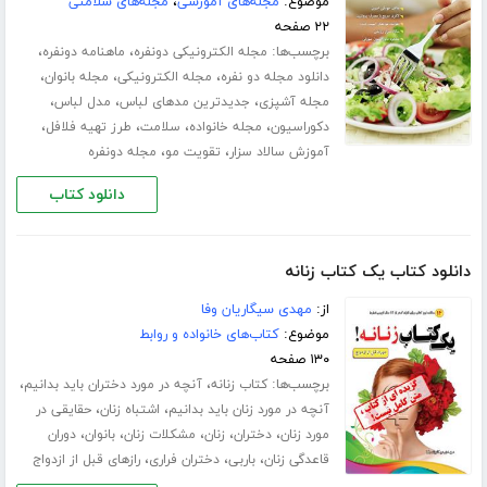
موضوع:
مجله‌های آموزشی
،
مجله‌های سلامتی
۲۲ صفحه
برچسب‌ها:
،
،
مجله الکترونیکی دونفره
ماهنامه دونفره
،
،
،
دانلود مجله دو نفره
مجله الکترونیکی
مجله بانوان
،
،
،
مجله آشپزی
جدیدترین مدهای لباس
مدل لباس
،
،
،
،
دکوراسیون
مجله خانواده
سلامت
طرز تهیه فلافل
،
،
آموزش سالاد سزار
تقویت مو
مجله دونفره
دانلود کتاب
دانلود کتاب یک کتاب زنانه
از:
مهدی سیگاریان وفا
موضوع:
کتاب‌های خانواده و روابط
۱۳۰ صفحه
برچسب‌ها:
،
،
کتاب زنانه
آنچه در مورد دختران باید بدانیم
،
،
آنچه در مورد زنان باید بدانیم
اشتباه زنان
حقایقی در
،
،
،
،
،
مورد زنان
دختران
زنان
مشکلات زنان
بانوان
دوران
،
،
،
قاعدگی زنان
باربی
دختران فراری
رازهای قبل از ازدواج