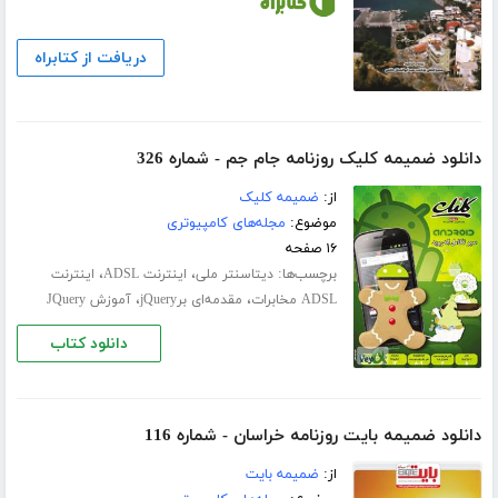
دریافت از کتابراه
دانلود ضمیمه کلیک روزنامه جام جم - شماره 326
از:
ضمیمه کلیک
موضوع:
مجله‌های کامپیوتری
۱۶ صفحه
برچسب‌ها:
،
،
دیتاسنتر ملی
اینترنت ADSL
اینترنت
،
،
ADSL مخابرات
مقدمه‌ای برjQuery
آموزش JQuery
دانلود کتاب
دانلود ضمیمه بایت روزنامه خراسان - شماره 116
از:
ضمیمه بایت