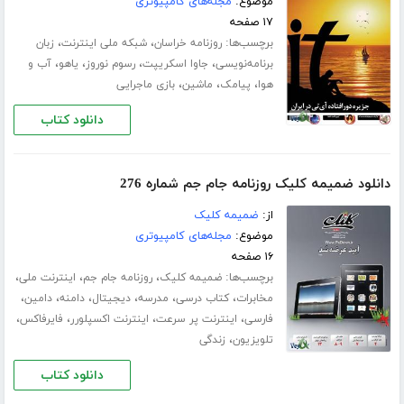
موضوع:
مجله‌های کامپیوتری
۱۷ صفحه
برچسب‌ها:
،
،
روزنامه خراسان
شبکه ملی اینترنت
زبان
،
،
،
،
برنامه‌نویسی
جاوا اسکریپت
رسوم نوروز
یاهو
آب و
،
،
،
هوا
پیامک
ماشین
بازی ماجرایی
دانلود کتاب
دانلود ضمیمه کلیک روزنامه جام جم شماره 276
از:
ضمیمه کلیک
موضوع:
مجله‌های کامپیوتری
۱۶ صفحه
برچسب‌ها:
،
،
،
ضمیمه کلیک
روزنامه جام جم
اینترنت ملی
،
،
،
،
،
،
مخابرات
کتاب درسی
مدرسه
دیجیتال
دامنه
دامین
،
،
،
،
فارسی
اینترنت پر سرعت
اینترنت اکسپلورر
فایرفاکس
،
تلویزیون
زندگی
دانلود کتاب