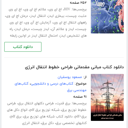
۲۵۲ صفحه
برچسب‌ها:
،
،
،
HIV
اچ ای وی
علائم اچ ای وی
اچ ای وی
،
،
،
،
مثبت چیست
بیماری ایدز
انتقال ایدز
درمان اچ ای وی
،
،
راههای انتقال اچ ای وی
آزمایش اچ آی وی
اچ ای وی
،
،
،
،
چیست
ایدز و علائم آن
ایدز چیست
درمان ایدز
راه
،
های تشخیص ایدز
احتمال انتقال ایدز در اولین رابطه
دانلود کتاب
دانلود کتاب مبانی مقدماتی طراحی خطوط انتقال انرژی
از:
مسعود یوسفیان
موضوع:
کتاب‌های درسی و دانشجویی
،
کتاب‌های
مهندسی برق
۹۱ صفحه
برچسب‌ها:
،
،
برق قدرت
طراحی دکلهای انتقال برق
طراحی
،
،
خطوط توزیع برق
شبکه توزیع برق pdf
انواع دکل های
،
،
،
برق+pdf
دانلود کتاب شبکه های توزیع برق
برق pdf
،
،
کتابهای تخصصی برق
دکل برق
انتقال انرژی