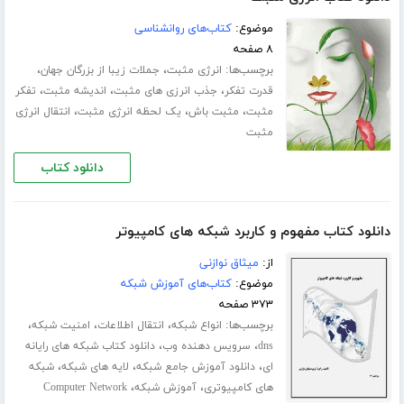
موضوع:
کتاب‌های روانشناسی
۸ صفحه
برچسب‌ها:
،
،
انرژی مثبت
جملات زیبا از بزرگان جهان
،
،
،
قدرت تفکر
جذب انرزی های مثبت
اندیشه مثبت
تفکر
،
،
،
مثبت
مثبت باش
یک لحظه انرژی مثبت
انتقال انرژی
مثبت
دانلود کتاب
دانلود کتاب مفهوم و کاربرد شبکه های کامپیوتر
از:
میثاق نوازنی
موضوع:
کتاب‌های آموزش شبکه
۳۷۳ صفحه
برچسب‌ها:
،
،
،
انواع شبکه
انتقال اطلاعات
امنیت شبکه
،
،
dns
سرویس دهنده وب
دانلود کتاب شبکه های رایانه
،
،
،
ای
دانلود آموزش جامع شبکه
لایه های شبکه
شبکه
،
،
های کامپیوتری
آموزش شبکه
Computer Network