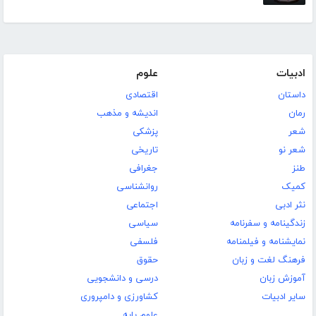
ادبیات
علوم
داستان
اقتصادی
رمان
اندیشه و مذهب
شعر
پزشکی
شعر نو
تاریخی
طنز
جغرافی
کمیک
روانشناسی
نثر ادبی
اجتماعی
زندگینامه و سفرنامه
سیاسی
نمایشنامه و فیلمنامه
فلسفی
فرهنگ لغت و زبان
حقوق
آموزش زبان
درسی و دانشجویی
سایر ادبیات
کشاورزی و دامپروری
علوم پایه