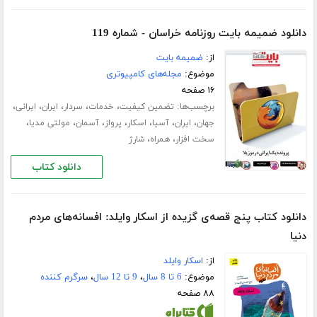
دانلود ضمیمه بایت روزنامه خراسان - شماره 119
از:
ضمیمه بایت
موضوع:
مجله‌های کامپیوتری
۱۶ صفحه
برچسب‌ها:
،
،
،
،
،
تضمین کیفیت
خدمات
سردار
ایران
ایرانی
،
،
،
،
،
،
،
جهان
ایران
آسیا
اسکار
پرواز
آسمان
مولتی مدیا
،
،
سخت افزار
همراه
شارژ
دانلود کتاب
دانلود کتاب پنج قصه‌ی گزیده از اسکار وایلد: افسانه‌های مردم
دنیا
از:
اسکار وایلد
موضوع:
6 تا 8 سال
،
9 تا 12 سال
،
سرگرم کننده
۸۸ صفحه