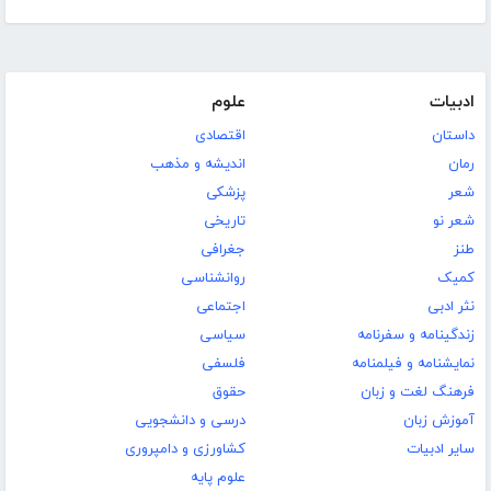
ادبیات
علوم
داستان
اقتصادی
رمان
اندیشه و مذهب
شعر
پزشکی
شعر نو
تاریخی
طنز
جغرافی
کمیک
روانشناسی
نثر ادبی
اجتماعی
زندگینامه و سفرنامه
سیاسی
نمایشنامه و فیلمنامه
فلسفی
فرهنگ لغت و زبان
حقوق
آموزش زبان
درسی و دانشجویی
سایر ادبیات
کشاورزی و دامپروری
علوم پایه