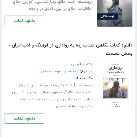
برچسب‌ها:
،
،
،
،
ادب
اخلاق
رفتار شناسی
آموزش اخلاق
،
،
اخلاقیات
اخلاق در ایران
اخلاق در جامعه
دانلود کتاب
دانلود کتاب نگاهی شتاب زده به رواداری در فرهنگ و ادب ایران -
بخش نخست
از:
احد قربانی
موضوع:
کتاب‌های علوم اجتماعی
۱۴۰ صفحه
برچسب‌ها:
،
،
،
،
آزاد اندیشی
اغماض
تسامح
تساهل
،
،
،
،
خشونت
خودکامگی
حقوق انسانی
رواداری
شاعرین
،
،
،
،
ایرانی
ادبیات ایران
بررسی ادبیات
مولانا
عطار
،
،
نیشابوری
حافظ
سعدی
دانلود کتاب