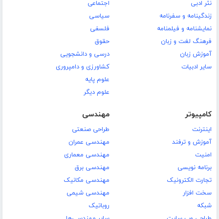
نثر ادبی
اجتماعی
زندگینامه و سفرنامه
سیاسی
نمایشنامه و فیلمنامه
فلسفی
فرهنگ لغت و زبان
حقوق
آموزش زبان
درسی و دانشجویی
سایر ادبیات
کشاورزی و دامپروری
علوم پایه
علوم دیگر
کامپیوتر
مهندسی
اینترنت
طراحی صنعتی
آموزش و ترفند
مهندسی عمران
امنیت
مهندسی معماری
برنامه نویسی
مهندسی برق
تجارت الکترونیک
مهندسی مکانیک
سخت افزار
مهندسی شیمی
شبکه
روباتیک
طراحی وب سایت
سایر مهندسی‌ها