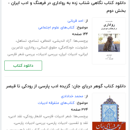
دانلود کتاب نگاهی شتاب زده به رواداری در فرهنگ و ادب ایران -
بخش دوم
از:
احد قربانی
موضوع:
کتاب‌های علوم اجتماعی
۱۴۴ صفحه
برچسب‌ها:
،
،
،
،
آزاد اندیشی
اغماض
تسامح
تساهل
،
،
،
،
خشونت
خودکامگی
حقوق انسانی
رواداری
شاعرین
،
،
،
ایرانی
ادبیات ایران
بررسی ادبیات
بررسی شعر فارسی
دانلود کتاب
دانلود کتاب گوهر دریای جان: گزیده ادب پارسی از رودکی تا قیصر
از:
محمد خدادادی
موضوع:
کتاب‌های متفرقه ادبیات
۳۲۴ صفحه
برچسب‌ها:
،
،
،
شعر ادبیات فارسی
اشعار رودکی
نقد ادبی
،
،
،
نقد و تفسیر
ادبیات پارسی
بررسی ادبیات پارسی
،
،
،
ادبیات ایران
تاریخ ادبیات ایران
کتاب نقد شعر
بررسی