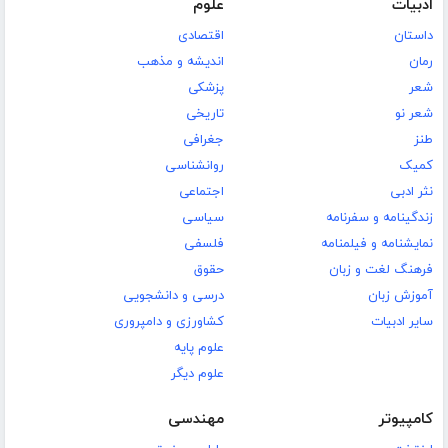
ادبیات
علوم
داستان
اقتصادی
رمان
اندیشه و مذهب
شعر
پزشکی
شعر نو
تاریخی
طنز
جغرافی
کمیک
روانشناسی
نثر ادبی
اجتماعی
زندگینامه و سفرنامه
سیاسی
نمایشنامه و فیلمنامه
فلسفی
فرهنگ لغت و زبان
حقوق
آموزش زبان
درسی و دانشجویی
سایر ادبیات
کشاورزی و دامپروری
علوم پایه
علوم دیگر
کامپیوتر
مهندسی