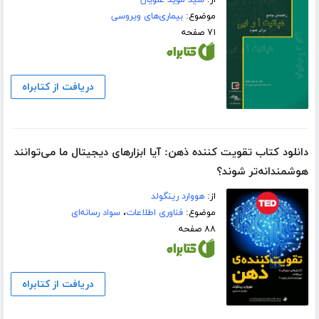
از:
سید موید علویان
موضوع:
بیماری‌های ویروسی
۷۱ صفحه
دریافت از کتابراه
دانلود کتاب تقویت کننده ذهن: آیا ابزارهای دیجیتال ما می‌توانند
هوشمندانه‌تر شوند؟
از:
هووارد رینگولد
موضوع:
فناوری اطلاعات
،
سواد رسانه‌ای
۸۸ صفحه
دریافت از کتابراه