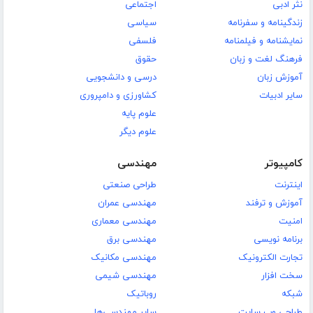
نثر ادبی
اجتماعی
زندگینامه و سفرنامه
سیاسی
نمایشنامه و فیلمنامه
فلسفی
فرهنگ لغت و زبان
حقوق
آموزش زبان
درسی و دانشجویی
سایر ادبیات
کشاورزی و دامپروری
علوم پایه
علوم دیگر
کامپیوتر
مهندسی
اینترنت
طراحی صنعتی
آموزش و ترفند
مهندسی عمران
امنیت
مهندسی معماری
برنامه نویسی
مهندسی برق
تجارت الکترونیک
مهندسی مکانیک
سخت افزار
مهندسی شیمی
شبکه
روباتیک
طراحی وب سایت
سایر مهندسی‌ها