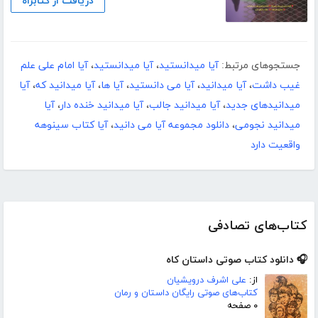
دریافت از کتابراه
جستجوهای مرتبط:
آیا میدانستید
،
آیا میدانستید
،
آیا امام علی علم
غیب داشت
،
آیا میدانید
،
آیا می دانستید
،
آیا ها
،
آیا میدانید که
،
آیا
میدانیدهای جدید
،
آیا میدانید جالب
،
آیا میدانید خنده دار
،
آیا
میدانید نجومی
،
دانلود مجموعه آیا می دانید
،
آیا کتاب سینوهه
واقعیت دارد
کتاب‌های تصادفی
🎧 دانلود کتاب صوتی داستان کاه
از:
علی اشرف درویشیان
کتاب‌های صوتی رایگان داستان و رمان
۰ صفحه