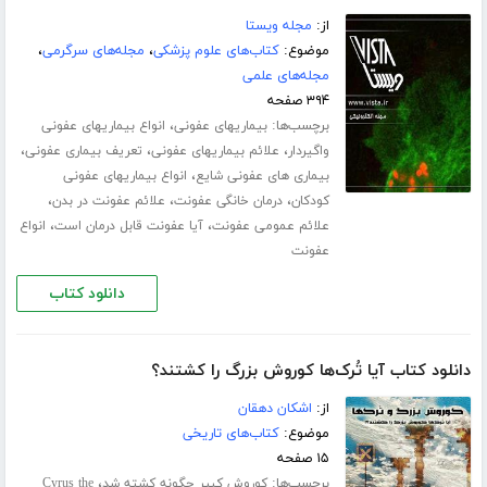
از:
مجله ویستا
موضوع:
کتاب‌های علوم پزشکی
،
مجله‌های سرگرمی
،
مجله‌های علمی
۳۹۴ صفحه
برچسب‌ها:
،
بیماریهای عفونی
انواع بیماریهای عفونی
،
،
،
واگیردار
علائم بیماریهای عفونی
تعریف بیماری عفونی
،
بیماری های عفونی شایع
انواع بیماریهای عفونی
،
،
،
کودکان
درمان خانگی عفونت
علائم عفونت در بدن
،
،
علائم عمومی عفونت
آیا عفونت قابل درمان است
انواع
عفونت
دانلود کتاب
دانلود کتاب آیا تُرک‌ها کوروش بزرگ را کشتند؟
از:
اشکان دهقان
موضوع:
کتاب‌های تاریخی
۱۵ صفحه
برچسب‌ها:
،
کوروش کبیر چگونه کشته شد
Cyrus the