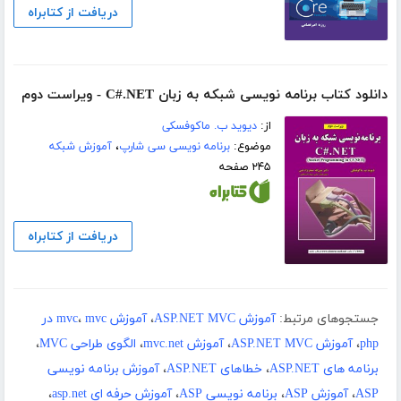
دریافت از کتابراه
دانلود کتاب برنامه نویسی شبکه به زبان C#.NET - ویراست دوم
از:
دیوید ب. ماکوفسکی
موضوع:
برنامه نویسی سی شارپ
،
آموزش شبکه
۲۴۵ صفحه
دریافت از کتابراه
جستجوهای مرتبط:
آموزش ASP.NET MVC
،
آموزش mvc
،
mvc در
php
،
آموزش ASP.NET MVC
،
آموزش mvc.net
،
الگوی طراحی MVC
،
برنامه های ASP.NET
،
خطاهای ASP.NET
،
آموزش برنامه نویسی
ASP
،
آموزش ASP
،
برنامه نویسی ASP
،
آموزش حرفه ای asp.net
،