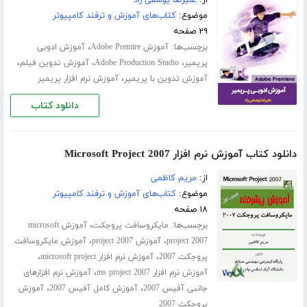
از:
علیرضا یوسفی راد
موضوع:
کتاب‌های آموزش و ترفند کامپیوتر
۲۹ صفحه
برچسب‌ها:
،
آموزش Adobe Premire
آموزش ادوبی
،
،
،
پریمیر
Adobe Production Studio
آموزش تدوین فیلم
،
آموزش تدوین با پریمیر
آموزش نرم افزار پریمیر
دانلود کتاب
دانلود کتاب آموزش نرم افزار Microsoft Project 2007
از:
مریم کاظمی
موضوع:
کتاب‌های آموزش و ترفند کامپیوتر
۱۸ صفحه
برچسب‌ها:
،
مایکروسافت پروجکت
آموزش microsoft
،
،
project 2007
آموزش project 2007
آموزش مایکروسافت
،
،
پروجکت 2007
آموزش نرم افزار microsoft project
،
آموزش نرم افزار ms project 2007
آموزش نرم افزارهای
،
،
جانبی آفیس 2007
آموزش کامل آفیس 2007
آموزش
پروجکت 2007