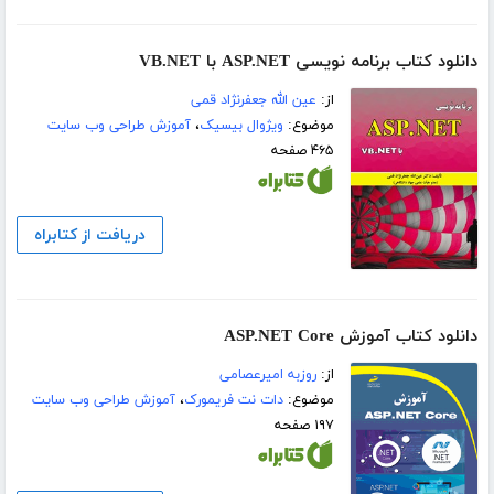
دانلود کتاب برنامه نویسی ASP.NET با VB.NET
از:
عین الله جعفرنژاد قمی
موضوع:
ویژوال بیسیک
،
آموزش طراحی وب سایت
۴۶۵ صفحه
دریافت از کتابراه
دانلود کتاب آموزش ASP.NET Core
از:
روزبه امیرعصامی
موضوع:
دات نت فریمورک
،
آموزش طراحی وب سایت
۱۹۷ صفحه