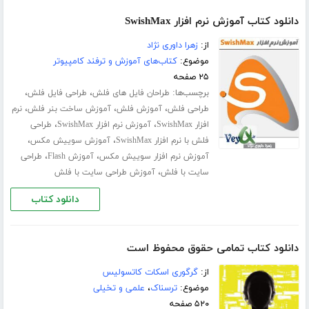
دانلود کتاب آموزش نرم افزار SwishMax
از:
زهرا داوری نژاد
موضوع:
کتاب‌های آموزش و ترفند کامپیوتر
۲۵ صفحه
برچسب‌ها:
،
،
طراحان فایل های فلش
طراحی فایل فلش
،
،
،
طراحی فلش
آموزش فلش
آموزش ساخت بنر فلش
نرم
،
،
افزار SwishMax
آموزش نرم افزار SwishMax
طراحی
،
،
فلش با نرم افزار SwishMax
آموزش سوییش مکس
،
،
آموزش نرم افزار سوییش مکس
آموزش Flash
طراحی
،
سایت با فلش
آموزش طراحی سایت با فلش
دانلود کتاب
دانلود کتاب تمامی حقوق محفوظ است
از:
گرگوری اسکات کاتسولیس
موضوع:
ترسناک
،
علمی و تخیلی
۵۲۰ صفحه