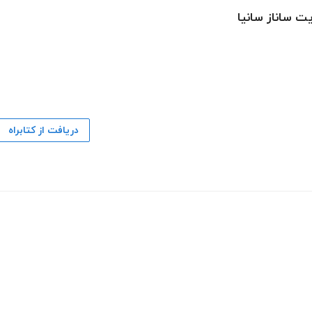
یت ساناز سانیا
دریافت از کتابراه