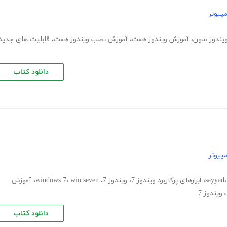
پیوتر
یندوز سون
،
آموزش ویندوز هفت
،
آموزش نصب ویندوز هفت
،
قابلیت های جدید
دانلود کتاب
پیوتر
sayyad
،
ابزارهای پرکاربرد ویندوز 7
،
ویندوز 7
،
win seven
،
windows 7
،
آموزش
ویندوز 7
دانلود کتاب