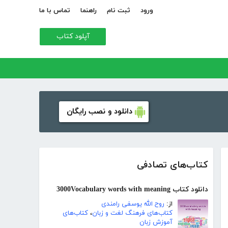
ورود
ثبت نام
راهنما
تماس با ما
آپلود کتاب
دانلود و نصب رایگان
کتاب‌های تصادفی
دانلود کتاب 3000Vocabulary words with meaning
از:
روح الله یوسفی رامندی
کتاب‌های فرهنگ لغت و زبان
،
کتاب‌های
آموزش زبان