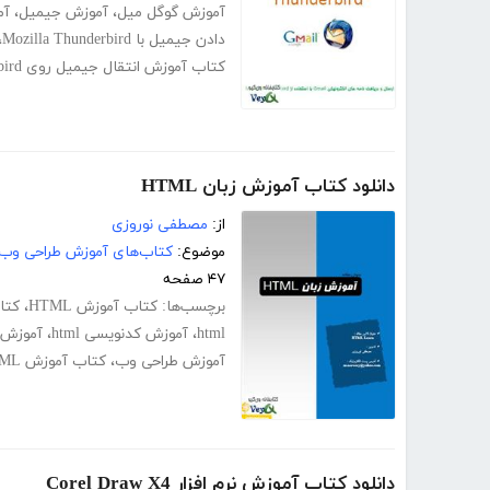
آموزش گوگل میل
،
آموزش جیمیل
،
آم
دادن جیمیل با Mozilla Thunderbird
،
کتاب آموزش انتقال جیمیل روی Thunderbird
دانلود کتاب آموزش زبان HTML
از:
مصطفی نوروزی
موضوع:
کتاب‌های آموزش طراحی وب
۴۷ صفحه
برچسب‌ها:
کتاب آموزش HTML
،
کتاب
html
،
آموزش کدنویسی html
،
آموزش ک
آموزش طراحی وب
،
کتاب آموزش HTML
دانلود کتاب آموزش نرم افزار Corel Draw X4