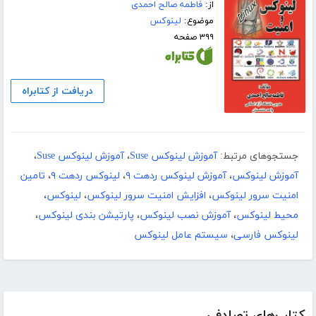
از:
فاطمه صالح احمدی
موضوع:
لینوکس
۳۹۹ صفحه
دریافت از کتابراه
جستجوهای مرتبط:
آموزش لینوکس Suse
،
آموزش لینوکس Suse
،
آموزش لینوکس
،
آموزش لینوکس ردهت ۹
،
لینوکس ردهت ۹
،
تامین
امنیت سرور لینوکس
،
افزایش امنیت سرور لینوکس
،
لینوکس
،
محیط لینوکس
،
آموزش نصب لینوکس
،
پارتیشن بندی لینوکس
،
لینوکس فارسی
،
سیستم عامل لینوکس
کتاب‌های تصادفی