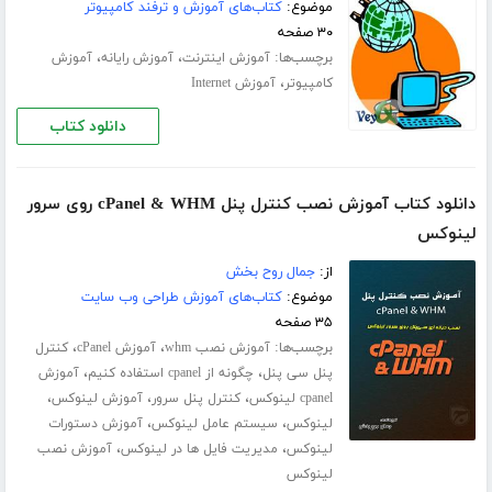
موضوع:
کتاب‌های آموزش و ترفند کامپیوتر
۳۰ صفحه
برچسب‌ها:
،
،
آموزش اینترنت
آموزش رایانه
آموزش
،
کامپیوتر
آموزش Internet
دانلود کتاب
دانلود کتاب آموزش نصب کنترل پنل cPanel & WHM روی سرور
لینوکس
از:
جمال روح بخش
موضوع:
کتاب‌های آموزش طراحی وب سایت
۳۵ صفحه
برچسب‌ها:
،
،
آموزش نصب whm
آموزش cPanel
کنترل
،
،
پنل سی پنل
چگونه از cpanel استفاده کنیم
آموزش
،
،
،
cpanel لینوکس
کنترل پنل سرور
آموزش لینوکس
،
،
لینوکس
سیستم عامل لینوکس
آموزش دستورات
،
،
لینوکس
مدیریت فایل ها در لینوکس
آموزش نصب
لینوکس