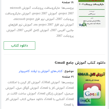
۱۸ صفحه
برچسب‌ها:
،
مایکروسافت پروجکت
آموزش microsoft
،
،
project 2007
آموزش project 2007
آموزش مایکروسافت
،
،
پروجکت 2007
آموزش نرم افزار microsoft project
،
آموزش نرم افزار ms project 2007
آموزش نرم افزارهای
،
،
جانبی آفیس 2007
آموزش کامل آفیس 2007
آموزش
پروجکت 2007
دانلود کتاب
دانلود کتاب آموزش جامع Gmail
موضوع:
کتاب‌های آموزش و ترفند کامپیوتر
۲۱ صفحه
برچسب‌ها:
،
آموزش GMail
آموزش کار کردن با امکانات
،
،
،
Gmail
آموزش کار با Gmail
آموزش گوگل میل
آموزش
،
،
جیمیل
آموزش رایگان Gmail
آموزش ساخت اکانت در
،
،
Gmail
آشنایی با Gmail
دانلود مجانی کتاب آموزش کار
با Gmail