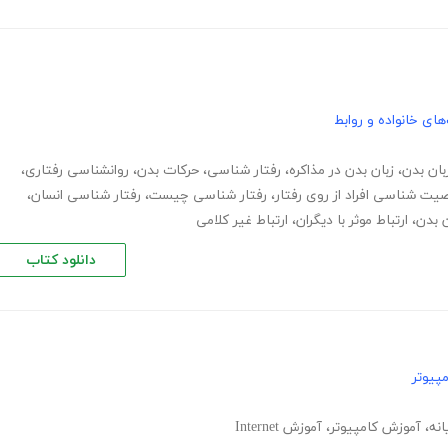
های خانواده و روابط
بان بدن
،
زبان بدن در مذاکره
،
رفتار شناسی
،
حرکات بدن
،
روانشناسی رفتاری
،
ت شناسی افراد از روی رفتار
،
رفتار شناسی چیست
،
رفتار شناسی انسان
،
 بدن
،
ارتباط موثر با دیگران
،
ارتباط غیر کلامی
دانلود کتاب
پیوتر
انه
،
آموزش کامپیوتر
،
آموزش Internet