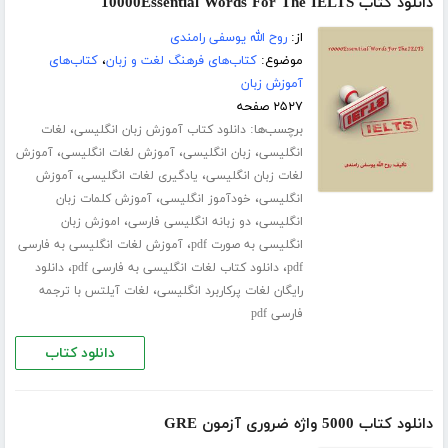
دانلود کتاب 10000Essential Words For The IELTS
از:
روح الله یوسفی رامندی
موضوع:
کتاب‌های فرهنگ لغت و زبان
،
کتاب‌های
آموزش زبان
۲۵۲۷ صفحه
برچسب‌ها:
،
دانلود کتاب آموزش زبان انگلیسی
لغات
،
،
،
انگلیسی
زبان انگلیسی
آموزش لغات انگلیسی
آموزش
،
،
لغات زبان انگلیسی
یادگیری لغات انگلیسی
آموزش
،
،
انگلیسی
خودآموز انگلیسی
آموزش کلمات زبان
،
،
انگلیسی
دو زبانه انگلیسی فارسی
اموزش زبان
،
انگلیسی به صورت pdf
آموزش لغات انگلیسی به فارسی
،
،
pdf
دانلود کتاب لغات انگلیسی به فارسی pdf
دانلود
،
رایگان لغات پرکاربرد انگلیسی
لغات آیلتس با ترجمه
فارسی pdf
دانلود کتاب
دانلود کتاب 5000 واژه ضروری آزمون GRE