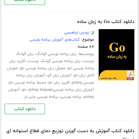
دانلود کتاب Go به زبان ساده
از:
یونس ابراهیمی
موضوع:
کتاب‌های آموزش برنامه نویسی
۸۷ صفحه
برچسب‌ها:
،
زبان برنامه نویسی گولنگ
زبان گولنگ
،
،
چیست
زبان برنامه نویسی گولنگ چیست
کاربرد زبان
،
،
برنامه نویسی go
معرفی زبان برنامه نویسی go
اموزش
،
،
کامل زبان go
آموزش زبان گو
آموزش زبان برنامه
،
،
،
نویسی golang
کاربرد زبان go
محیط برنامه نویسی go
،
،
آموزش زبان برنامه نویسیgo
golang language
آموزش
،
،
golang
برنامه نویسی
برنامه نویسی متن باز
دانلود کتاب
دانلود کتاب آموزش به دست آوردن توزیع دمای قطاع استوانه ای