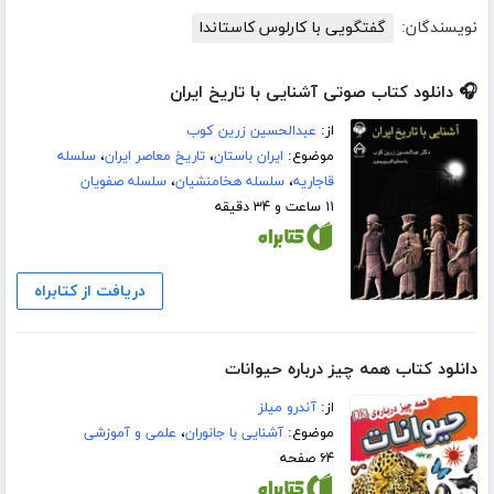
نویسندگان:
گفتگویی با کارلوس کاستاندا
🎧 دانلود کتاب صوتی آشنایی با تاریخ ایران
از:
عبدالحسین زرین کوب
موضوع:
ایران باستان
،
تاریخ معاصر ایران
،
سلسله
قاجاریه
،
سلسله هخامنشیان
،
سلسله صفویان
۱۱ ساعت و ۳۴ دقیقه
دریافت از کتابراه
دانلود کتاب همه چیز درباره حیوانات
از:
آندرو میلز
موضوع:
آشنایی با جانوران
،
علمی و آموزشی
۶۴ صفحه