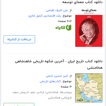
دانلود کتاب معمای توسعه
از:
علی اشرف افخمی
موضوع:
رشد اقتصادی
،
کشور مالزی
۲۰۷ صفحه
دریافت از کتابراه
دانلود کتاب تاریخ ایران - آخرین شکوه تاریخی شاهنشاهی
هخامنشی
از:
امیر حسین خنجی
موضوع:
کتاب‌های تاریخی
۱۶ صفحه
برچسب‌ها:
،
،
،
هخامنشی
اردشیر دوم
داریوش سوم
فروپاشی هخامنشی