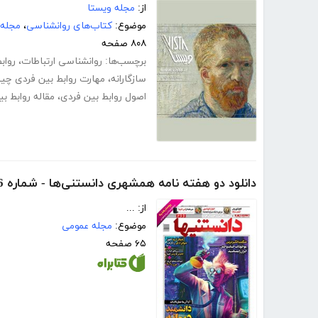
از:
مجله ویستا
موضوع:
کتاب‌های روانشناسی
،
مجله‌
۸۰۸ صفحه
برچسب‌ها:
روانشناسی ارتباطات
،
رواب
سازگارانه
،
مهارت روابط بین فردی چ
اصول روابط بین فردی
،
مقاله روابط ب
دانلود دو هفته نامه همشهری دانستنی‌ها - شماره 266
از: ...
موضوع:
مجله عمومی
۶۵ صفحه