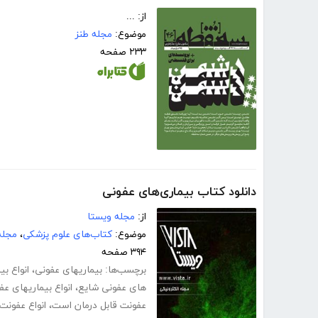
از: ...
موضوع:
مجله طنز
۲۳۳ صفحه
دانلود کتاب بیماری‌های عفونی
از:
مجله ویستا
موضوع:
کتاب‌های علوم پزشکی
،
مجله
۳۹۴ صفحه
برچسب‌ها:
بیماریهای عفونی
،
انواع بی
های عفونی شایع
،
انواع بیماریهای ع
عفونت قابل درمان است
،
انواع عفونت