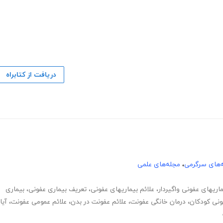
دریافت از کتابراه
‌های سرگرمی
،
مجله‌های علمی
ماریهای عفونی واگیردار
،
علائم بیماریهای عفونی
،
تعریف بیماری عفونی
،
بیماری
فونی کودکان
،
درمان خانگی عفونت
،
علائم عفونت در بدن
،
علائم عمومی عفونت
،
آیا