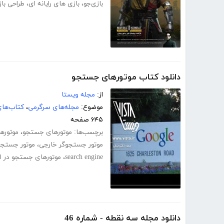
بازی‌جو
،
بازی های رایانه ای
،
طراحی با
دانلود کتاب موتورهای جستجو
از:
مجله ویستا
موضوع:
مجله‌های سرگرمی
،
کتاب‌های
۶۴۵ صفحه
برچسب‌ها:
موتورهای جستجو
،
موتوره
موتور جستجوگر خارجی
،
موتور جستجو
search engine
،
موتورهای جستجو در ای
دانلود مجله سه نقطه - شماره 46