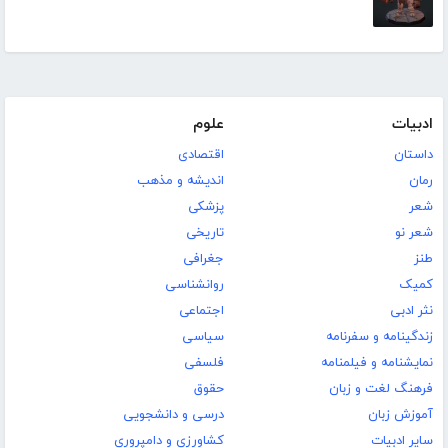
ادبیات
علوم
داستان
اقتصادی
رمان
اندیشه و مذهب
شعر
پزشکی
شعر نو
تاریخی
طنز
جغرافی
کمیک
روانشناسی
نثر ادبی
اجتماعی
زندگینامه و سفرنامه
سیاسی
نمایشنامه و فیلمنامه
فلسفی
فرهنگ لغت و زبان
حقوق
آموزش زبان
درسی و دانشجویی
سایر ادبیات
کشاورزی و دامپروری