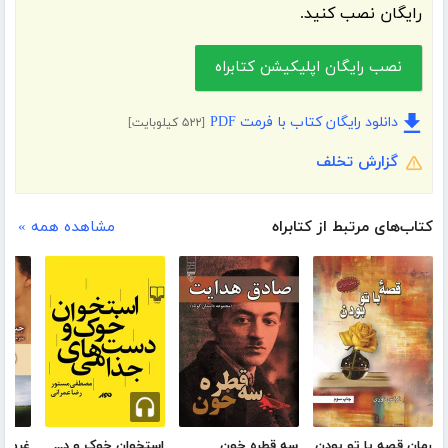
رایگان نصب کنید.
نصب رایگان اپلیکیشن کتابراه
دانلود رایگان کتاب با فرمت PDF
[۵۲۲ کیلوبایت]
گزارش تخلف
کتاب‌های مرتبط از کتابراه
مشاهده همه »
رمان قصه با تو بودن
سه قطره خون
استخوان خوک و دست‌های جذامی
غرور 