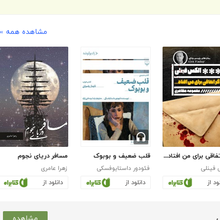
مشاهده همه »
تفاقی برای من افتاد...
قلب ضعیف و بوبوک
مسافر دریای نجوم
 فینلی
فئودور داستایوفسکی
زهرا عامری
ود از
دانلود از
دانلود از
مشاهده