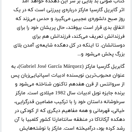
کتاب صوتی
بد بلایی بر سر این دهکده خواهد آمد
اثر
گابریل گارسیا مارکز
درباره‌ی پیرزنی است که در یک
روز صبح دلشوره‌ی عجیبی می‌گیرد و حدس می‌زند که
اتفاق بدی قرار است بیوفتد، حال پریشان خود را برای
فرزندانش تعریف می‌کند، فرزندانش هم برای
دوستانشان. تا اینکه در کل دهکده شایعه‌ی آمدن بلای
بزرگ پخش می‌شود و...
گابریل گارسیا مارکز (Gabriel José García Márquez)، به
عنوان محبوب‌ترین نویسنده ادبیات اسپانیایى‌زبان پس
از سروانتس از قرن هفدهم تاکنون شناخته مى‌شود و
برنده جایزه نوبل ادبیات سال 1982 میلادى است. مارکز
سرخوشانه داستان خود را با ترکیب مضامین قدرگرایى،
خیالى، قهرمانى و همه مفاهیم دیگرى که از کودکى در
دهکده آرکاتاکا در منطقه سانتامارتا کشورِ کلمبیا با آن
رشد کرده بود، درآمیخته است. مارکز با نوشته‌هایش