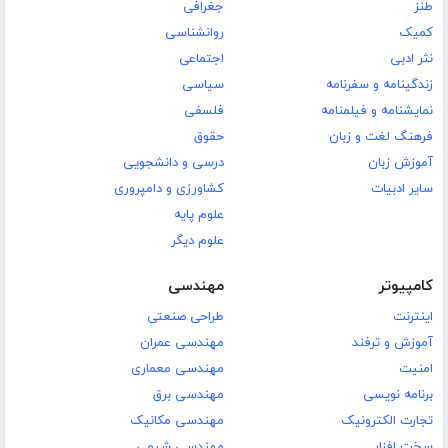
طنز
جغرافی
کمیک
روانشناسی
نثر ادبی
اجتماعی
زندگینامه و سفرنامه
سیاسی
نمایشنامه و فیلمنامه
فلسفی
فرهنگ لغت و زبان
حقوق
آموزش زبان
درسی و دانشجویی
سایر ادبیات
کشاورزی و دامپروری
علوم پایه
علوم دیگر
کامپیوتر
مهندسی
اینترنت
طراحی صنعتی
آموزش و ترفند
مهندسی عمران
امنیت
مهندسی معماری
برنامه نویسی
مهندسی برق
تجارت الکترونیک
مهندسی مکانیک
سخت افزار
مهندسی شیمی