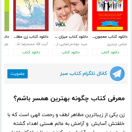
دانلود کتاب معجون ارتباطات
دانلود کتاب میزان طبیعی رابطه جنسی در زندگی زناشویی
دانلود کتاب زن مظلوم همیشه تاریخ
عباس چیذری
سید جوادمرتضایی ارزیل
آیت الله محمدرضا نکونام
علی ع
دانلود کتاب
دانلود کتاب
دانلود کتاب
د
کانال تلگرام کتاب سبز
عضویت
معرفی کتاب چگونه بهترین همسر باشم؟
زن یکى از زیباترین مظاهر لطف و رحمت الهى است که با
خلقتش آسایش ‍ و آرامش به عالم هستى اهداء گشته