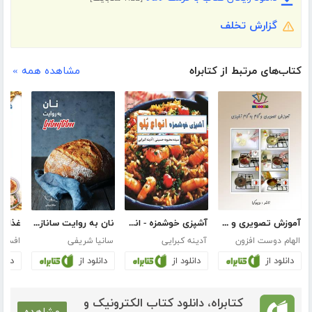
گزارش تخلف
کتاب‌های مرتبط از کتابراه
مشاهده همه »
آموزش تصویری و گام به گام آشپزی
آشپزی خوشمزه - انواع پلو
نان به روایت ساناز سانیا
الهام دوست افزون
آدینه کبرایی
سانیا شریفی
افسانه
دانلود از
دانلود از
دانلود از
دانلو
کتابراه، دانلود کتاب الکترونیک و