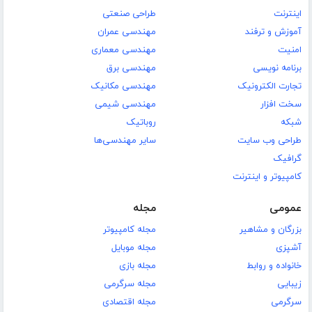
اینترنت
طراحی صنعتی
آموزش و ترفند
مهندسی عمران
امنیت
مهندسی معماری
برنامه نویسی
مهندسی برق
تجارت الکترونیک
مهندسی مکانیک
سخت افزار
مهندسی شیمی
شبکه
روباتیک
طراحی وب سایت
سایر مهندسی‌ها
گرافیک
کامپیوتر و اینترنت
عمومی
مجله
بزرگان و مشاهیر
مجله کامپیوتر
آشپزی
مجله موبایل
خانواده و روابط
مجله بازی
زیبایی
مجله سرگرمی
سرگرمی
مجله اقتصادی