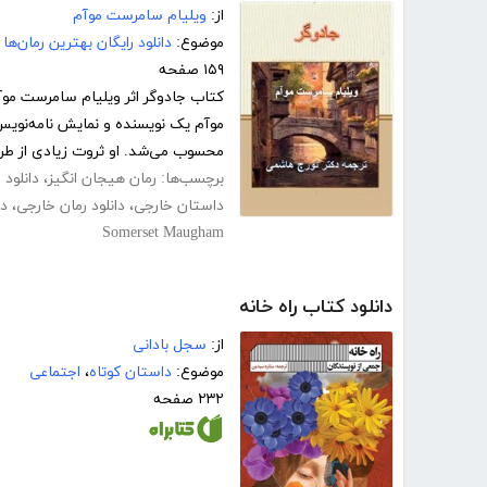
از:
ویلیام سامرست موآم
موضوع:
دانلود رایگان بهترین رمان‌ها
۱۵۹ صفحه
کتاب جادوگر اثر ویلیام سامرست م
موآم یک نویسنده و نمایش نامه‌نویس
محسوب می‌شد. او ثروت زیادی از طری
برچسب‌ها:
رمان هیجان انگیز
،
دانلود 
داستان خارجی
،
دانلود رمان خارجی
،
دا
Somerset Maugham
دانلود کتاب راه خانه
از:
سجل بادانی
موضوع:
داستان کوتاه
،
اجتماعی
۲۳۲ صفحه