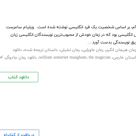
وآم، بر اساس شخصیت یک فرد انگلیسی نوشته شده است. ویلیام سامرست
 انگلیسی بود که در زمان خودش از محبوب‌ترین نویسندگان انگلیسی زبان
ق نویسندگی بدست آورد....
رمان هیجان انگیز
،
رمان ماورایی
،
رمان تخیلی
،
داستان ترجمه شده
،
دانلود
ستان خارجی
،
the magician
،
william somerset maugham
،
دانلود رمان جادوگر
،
W
دانلود کتاب
دریافت از کتابراه