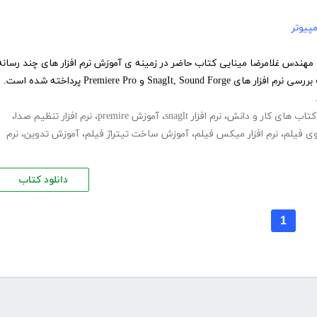
پیوتر
مهندس غلامرضا مینایی کتاب حاضر در زمینه ی آموزش نرم افزار های چند رسانه
ای تدوین شده است. در این کتاب به بررسی نرم افزار های SnagIt, Sound Forge و Premiere Pro پرداخته شده است.
کتاب های کار و دانش
،
نرم افزار snaglt
،
آموزش premire
،
نرم افزار تنظیم صدا
،
وی فیلم
،
نرم افزار میکس فیلم
،
آموزش ساخت تیتراژ فیلم
،
آموزش تدوین
،
نرم
دانلود کتاب
1