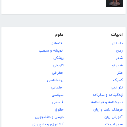
ادبیات
علوم
داستان
اقتصادی
رمان
اندیشه و مذهب
شعر
پزشکی
شعر نو
تاریخی
طنز
جغرافی
کمیک
روانشناسی
نثر ادبی
اجتماعی
زندگینامه و سفرنامه
سیاسی
نمایشنامه و فیلمنامه
فلسفی
فرهنگ لغت و زبان
حقوق
آموزش زبان
درسی و دانشجویی
سایر ادبیات
کشاورزی و دامپروری