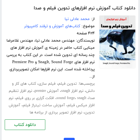
دانلود کتاب آموزش نرم افزارهای تدوین فیلم و صدا
از:
محمد عادلی نیا
موضوع:
کتاب‌های آموزش و ترفند کامپیوتر
۴۲۴ صفحه
نویسندگان: مهندس محمد عادلی نیا، مهندس غلامرضا
مینایی کتاب حاضر در زمینه ی آموزش نرم افزار های
چند رسانه ای تدوین شده است. در این کتاب به بررسی
نرم افزار های SnagIt, Sound Forge و Premiere Pro
پرداخته شده است. این نرم افزارها امکان تصویربرداری
از...
برچسب‌ها:
،
،
تدوین فیلم
فیلم سازی
کتاب های کار و
،
،
،
دانش
نرم افزار snaglt
آموزش premire
نرم افزار تنظیم
،
،
،
،
صدا
snagIt
sound forge
افکت گزاری بر روی فیلم
نرم
،
،
افزار میکس فیلم
آموزش ساخت تیتراژ فیلم
آموزش
،
تدوین
نرم افزار تصویر برداری از برنامه ها
دانلود کتاب