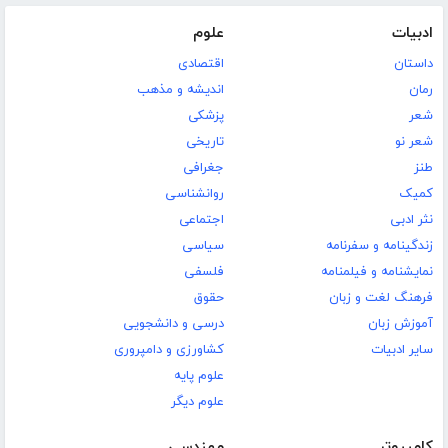
ادبیات
علوم
داستان
اقتصادی
رمان
اندیشه و مذهب
شعر
پزشکی
شعر نو
تاریخی
طنز
جغرافی
کمیک
روانشناسی
نثر ادبی
اجتماعی
زندگینامه و سفرنامه
سیاسی
نمایشنامه و فیلمنامه
فلسفی
فرهنگ لغت و زبان
حقوق
آموزش زبان
درسی و دانشجویی
سایر ادبیات
کشاورزی و دامپروری
علوم پایه
علوم دیگر
کامپیوتر
مهندسی