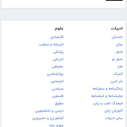
ادبیات
علوم
داستان
اقتصادی
رمان
اندیشه و مذهب
شعر
پزشکی
شعر نو
تاریخی
طنز
جغرافی
کمیک
روانشناسی
نثر ادبی
اجتماعی
زندگینامه و سفرنامه
سیاسی
نمایشنامه و فیلمنامه
فلسفی
فرهنگ لغت و زبان
حقوق
آموزش زبان
درسی و دانشجویی
سایر ادبیات
کشاورزی و دامپروری
علوم پایه