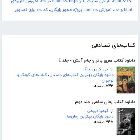
html & css
،
طراحی سایت با html css
display در css
،
،
آموزش کاربردی
html و css
،
آموزش html css پروژه محور رایگان
،
کد css برای تصاویر
کتاب‌های تصادفی
دانلود کتاب هری پاتر و جام آتش - جلد 1
از:
جی کی رولینگ
دانلود رایگان بهترین کتاب‌های داستان
،
کتاب‌های کودک و
نوجوان
۵۳۳ صفحه
دانلود کتاب رمان ساهی جلد دوم
از:
کیمیا ذبیحی
دانلود رایگان بهترین رمان‌ها
۳۴۵ صفحه