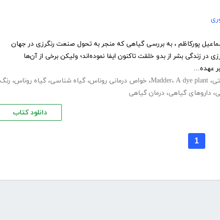
ری
ماعیل پورکاظم ، به بررسی گیاهی که منجر به تحول صنعت رنگرزی در جهان
در زندگی بشر از بدو خلقت تاکنون ایفا نموده‌اند؛ ولیکن برخی از آن‌ها
 عهده...
ی
،
A dye plant
،
Madder
،
خواص درمانی روناس
،
گیاه شناسی
،
گیاه روناس
،
رنگ
ی
،
داروهای گیاهی
،
درمان گیاهی
دانلود کتاب
1