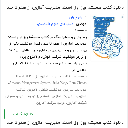
دانلود کتاب همیشه روز اول است: مدیریت آمازون از صفر تا صد
از:
رام چاران
موضوع:
کتاب‌های علوم اقتصادی
۰ صفحه
رام چاران و جولیا یانگ در کتاب همیشه روز اول است:
مدیریت آمازون از صفر تا صد ، اسرار موفقیت یکی از
پولسازترین و خلاق‌ترین برندهای دنیا را فاش می‌کنند
و از رمز موفقیت‌ شرکت خوش‌نام آمازون پرده
برمی‌دارند. سیستم مدیریت آمازون حقیقتا تحولی
انقلابی در...
برچسب‌ها:
،
کتاب مدیریت آمازون از 0 تا 100
The
،
،
،
Amazon Management System
Julia Yang
Ram Charan
،
،
،
مدیریت سازمان
موفقیت شغلی
آمازون
شرکت
،
،
،
آمازون
مدیریت آمازون
همه چیز درباره آمازون
معرفی
،
شرکت آمازون
درباره شرکت آمازون
دانلود کتاب
دانلود کتاب همیشه روز اول است: مدیریت آمازون از صفر تا صد