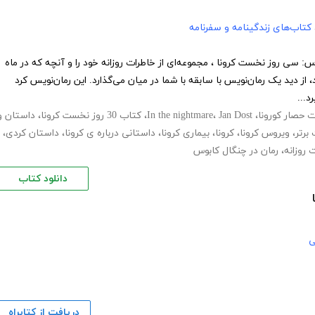
کتاب‌های زندگینامه و سفرنامه
سی روز نخست کرونا ، مجموعه‌ای از خاطرات روزانه خود را و آنچه که در ماه
ز دید یک رمان‌نویس با سابقه با شما در میان می‌گذارد. این رمان‌نویس کرد
د...
 حصار کورونا
،
Jan Dost
،
In the nightmare
،
کتاب 30 روز نخست کرونا
،
داستان و
برتر
،
ویروس کرونا
،
کرونا
،
بیماری کرونا
،
داستانی درباره ی کرونا
،
داستان کردی
،
 روزانه
،
رمان در چنگال کابوس
دانلود کتاب
ی
دریافت از کتابراه